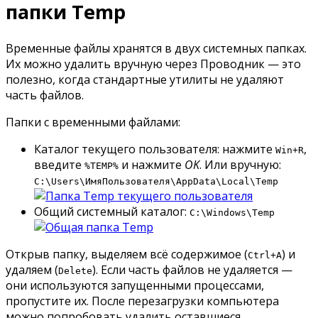
папки Temp
Временные файлы хранятся в двух системных папках.
Их можно удалить вручную через Проводник — это
полезно, когда стандартные утилиты не удаляют
часть файлов.
Папки с временными файлами:
Каталог текущего пользователя: нажмите
,
Win+R
введите
и нажмите
OK
. Или вручную:
%TEMP%
C:\Users\ИмяПользователя\AppData\Local\Temp
Общий системный каталог:
C:\Windows\Temp
Открыв папку, выделяем всё содержимое (
) и
Ctrl+A
удаляем (
). Если часть файлов не удаляется —
Delete
они используются запущенными процессами,
пропустите их. После перезагрузки компьютера
можно попробовать удалить оставшиеся.