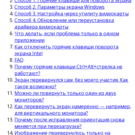
Способ 1. Горячие клавиши для поворота экрана
Способ 2. Параметры экрана Windows
Способ 3. Настройка через утилиту видеокарты
Способ 4. Обновление или переустановка
драйвера видеокарты
Что делать, если проблема только в одном
приложении
Как отключить горячие клавиши поворота
экрана Intel
FAQ
Почему горячие клавиши Ctrl+Alt+стрелка не
работают?
Экран перевернулся сам, без моего участия. Как
такое возможно?
Можно ли повернуть только один из двух
мониторов?
Как перевернуть экран намеренно — например,
для вертикального монитора?
Почему после исправления ориентация снова
меняется при перезагрузке?
Изображение перевернулось только на