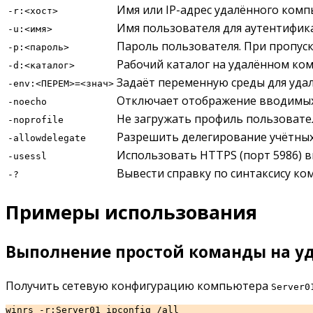
Имя или IP-адрес удалённого ком
-r:<хост>
Имя пользователя для аутентифик
-u:<имя>
Пароль пользователя. При пропус
-p:<пароль>
Рабочий каталог на удалённом ко
-d:<каталог>
Задаёт переменную среды для уда
-env:<ПЕРЕМ>=<знач>
Отключает отображение вводимых
-noecho
Не загружать профиль пользовате
-noprofile
Разрешить делегирование учётных 
-allowdelegate
Использовать HTTPS (порт 5986) в
-usessl
Вывести справку по синтаксису к
-?
Примеры использования
Выполнение простой команды на у
Получить сетевую конфигурацию компьютера
Server0
winrs -r:Server01 ipconfig /all