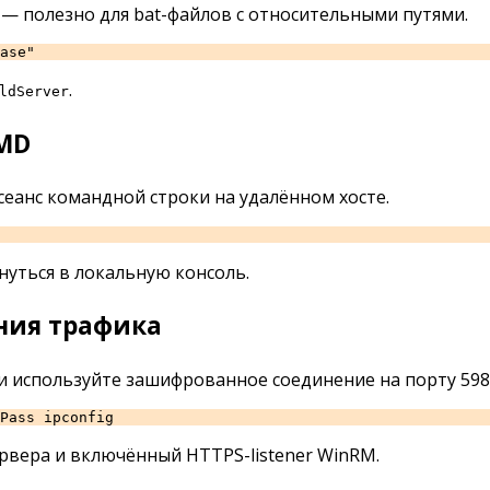
— полезно для bat-файлов с относительными путями.
ase"
.
ldServer
MD
еанс командной строки на удалённом хосте.
нуться в локальную консоль.
ния трафика
и используйте зашифрованное соединение на порту 598
Pass ipconfig
рвера и включённый HTTPS-listener WinRM.