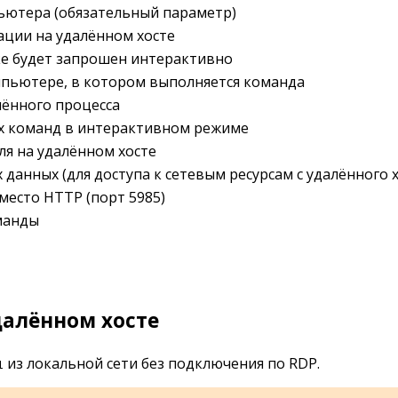
пьютера (обязательный параметр)
ации на удалённом хосте
ке будет запрошен интерактивно
мпьютере, в котором выполняется команда
лённого процесса
 команд в интерактивном режиме
ля на удалённом хосте
данных (для доступа к сетевым ресурсам с удалённого х
место HTTP (порт 5985)
оманды
далённом хосте
из локальной сети без подключения по RDP.
1