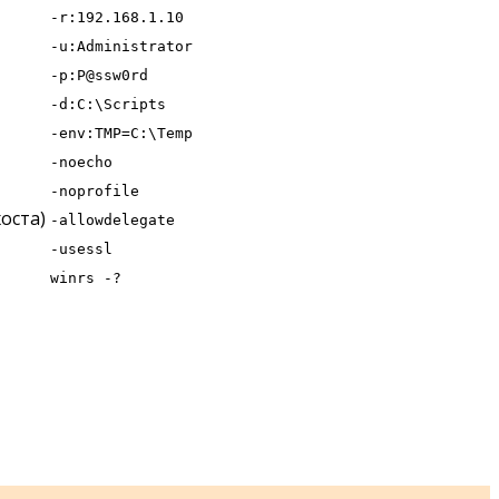
-r:192.168.1.10
-u:Administrator
-p:P@ssw0rd
-d:C:\Scripts
-env:TMP=C:\Temp
-noecho
-noprofile
оста)
-allowdelegate
-usessl
winrs -?