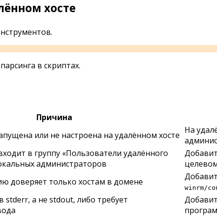
лённом хосте
инструментов.
арсинга в скриптах.
Причина
На удал
апущена или не настроена на удалённом хосте
админис
 входит в группу «Пользователи удалённого
Добавит
локальных администраторов
целевом
Добавит
ю доверяет только хостам в домене
winrm/co
stderr, а не stdout, либо требует
Добавит
вода
програм