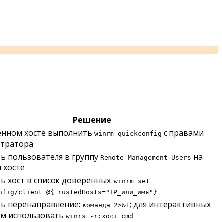
Решение
ённом хосте выполнить
с правами
winrm quickconfig
тратора
ь пользователя в группу
на
Remote Management Users
 хосте
ь хост в список доверенных:
winrm set
nfig/client @{TrustedHosts="IP_или_имя"}
ь перенаправление:
; для интерактивных
команда 2>&1
м использовать
winrs -r:хост cmd