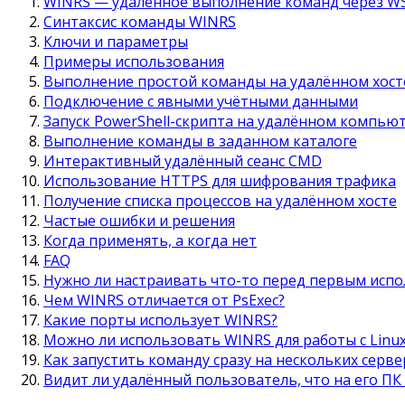
WINRS — удалённое выполнение команд через W
Синтаксис команды WINRS
Ключи и параметры
Примеры использования
Выполнение простой команды на удалённом хост
Подключение с явными учётными данными
Запуск PowerShell-скрипта на удалённом компью
Выполнение команды в заданном каталоге
Интерактивный удалённый сеанс CMD
Использование HTTPS для шифрования трафика
Получение списка процессов на удалённом хосте
Частые ошибки и решения
Когда применять, а когда нет
FAQ
Нужно ли настраивать что-то перед первым исп
Чем WINRS отличается от PsExec?
Какие порты использует WINRS?
Можно ли использовать WINRS для работы с Linu
Как запустить команду сразу на нескольких серве
Видит ли удалённый пользователь, что на его ПК