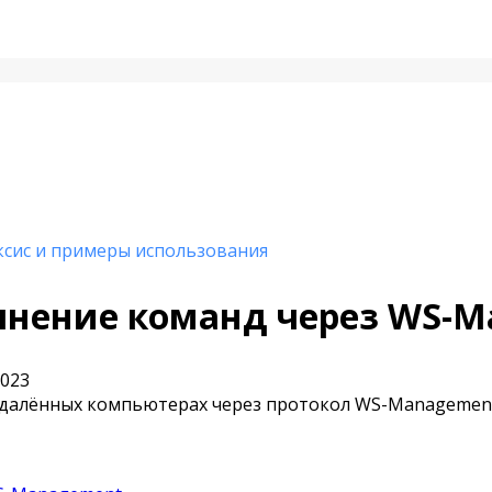
ксис и примеры использования
лнение команд через WS-M
2023
 удалённых компьютерах через протокол WS-Management