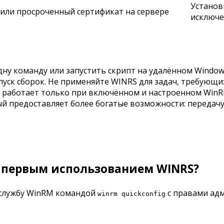
Установ
или просроченный сертификат на сервере
исключе
дну команду или запустить скрипт на удалённом Windows
апуск сборок. Не применяйте WINRS для задач, требующ
а работает только при включённом и настроенном WinRM
ый предоставляет более богатые возможности: передач
д первым использованием WINRS?
 службу WinRM командой
с правами адм
winrm quickconfig