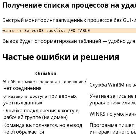
Получение списка процессов на уда
Быстрый мониторинг запущенных процессов без GUI-
winrs -r:Server03 tasklist /FO TABLE
Вывод будет отформатирован таблицей — удобно для п
Частые ошибки и решения
Ошибка
/
WinRM не может завершить операцию
Служба WinRM не з
нет соединения
при верных
Учётная запись не
Отказано в доступе
учётных данных
управления» или 
Ошибка подключения к хосту в
WINRS по умолчани
рабочей группе (не домен)
Команда выполняется, но вывод
Программа пишет в 
не отображается
интерактивного в