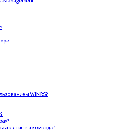
S-Management
е
тере
ользованием WINRS?
x?
рах?
 выполняется команда?