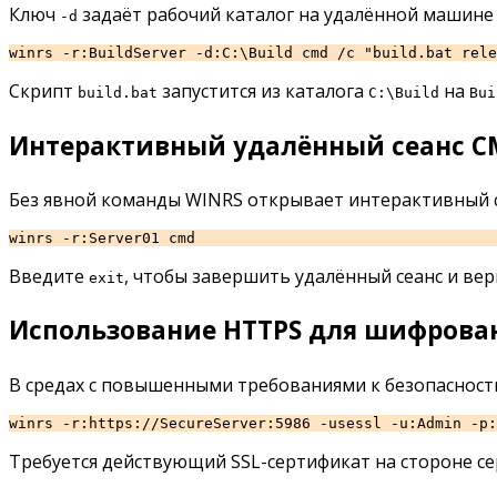
Ключ
задаёт рабочий каталог на удалённой машине 
-d
winrs -r:BuildServer -d:C:\Build cmd /c "build.bat rele
Скрипт
запустится из каталога
на
build.bat
C:\Build
Bui
Интерактивный удалённый сеанс C
Без явной команды WINRS открывает интерактивный с
winrs -r:Server01 cmd
Введите
, чтобы завершить удалённый сеанс и вер
exit
Использование HTTPS для шифрова
В средах с повышенными требованиями к безопасност
winrs -r:https://SecureServer:5986 -usessl -u:Admin -p:
Требуется действующий SSL-сертификат на стороне се