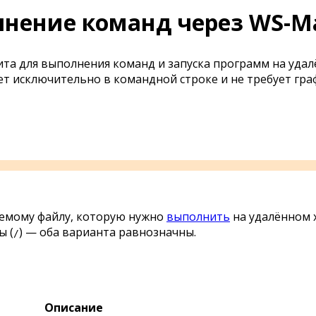
лнение команд через WS-M
ита для выполнения команд и запуска программ на уда
т исключительно в командной строке и не требует граф
яемому файлу, которую нужно
выполнить
на удалённом х
ы (
) — оба варианта равнозначны.
/
Описание