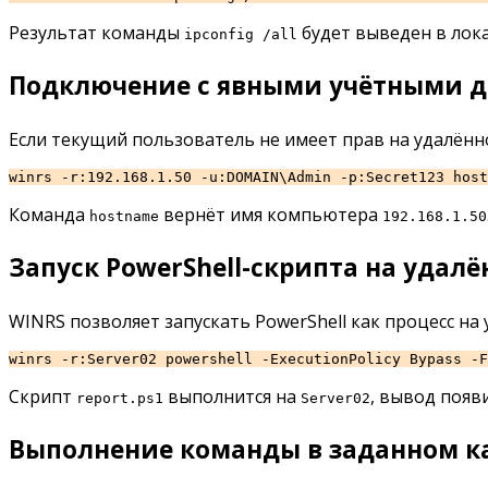
Результат команды
будет выведен в лок
ipconfig /all
Подключение с явными учётными 
Если текущий пользователь не имеет прав на удалённо
winrs -r:192.168.1.50 -u:DOMAIN\Admin -p:Secret123 host
Команда
вернёт имя компьютера
hostname
192.168.1.50
Запуск PowerShell-скрипта на удал
WINRS позволяет запускать PowerShell как процесс на
winrs -r:Server02 powershell -ExecutionPolicy Bypass -F
Скрипт
выполнится на
, вывод появ
report.ps1
Server02
Выполнение команды в заданном к