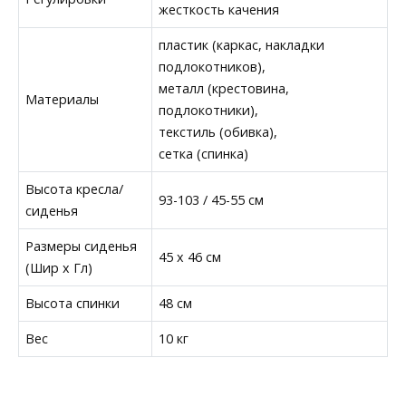
жесткость качения
пластик (каркас, накладки
подлокотников),
металл (крестовина,
Материалы
подлокотники),
текстиль (обивка),
сетка (спинка)
Высота кресла/
93-103 / 45-55 см
сиденья
Размеры сиденья
45 x 46 см
(Шир х Гл)
Высота спинки
48 см
Вес
10 кг