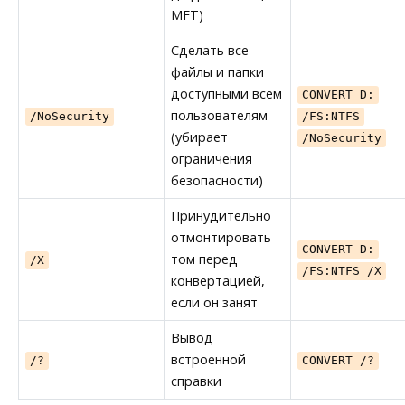
MFT)
Сделать все
файлы и папки
доступными всем
CONVERT D:
пользователям
/NoSecurity
/FS:NTFS
(убирает
/NoSecurity
ограничения
безопасности)
Принудительно
отмонтировать
CONVERT D:
том перед
/X
/FS:NTFS /X
конвертацией,
если он занят
Вывод
встроенной
/?
CONVERT /?
справки