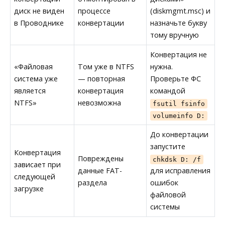
диск не виден
процессе
(diskmgmt.msc) и
в Проводнике
конвертации
назначьте букву
тому вручную
Конвертация не
«Файловая
Том уже в NTFS
нужна.
система уже
— повторная
Проверьте ФС
является
конвертация
командой
NTFS»
невозможна
fsutil fsinfo
volumeinfo D:
До конвертации
запустите
Конвертация
Повреждены
chkdsk D: /f
зависает при
данные FAT-
для исправления
следующей
раздела
ошибок
загрузке
файловой
системы