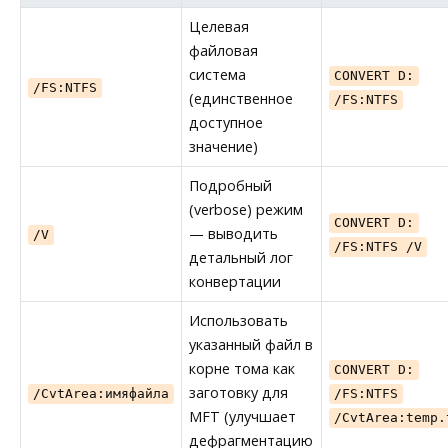
Целевая
файловая
система
CONVERT D:
/FS:NTFS
(единственное
/FS:NTFS
доступное
значение)
Подробный
(verbose) режим
CONVERT D:
— выводить
/V
/FS:NTFS /V
детальный лог
конвертации
Использовать
указанный файл в
корне тома как
CONVERT D:
заготовку для
/CvtArea:имяфайла
/FS:NTFS
MFT (улучшает
/CvtArea:temp.
дефрагментацию