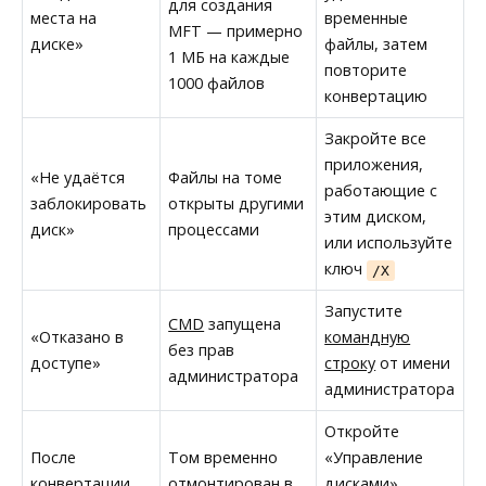
для создания
места на
временные
MFT — примерно
диске»
файлы, затем
1 МБ на каждые
повторите
1000 файлов
конвертацию
Закройте все
приложения,
«Не удаётся
Файлы на томе
работающие с
заблокировать
открыты другими
этим диском,
диск»
процессами
или используйте
ключ
/X
Запустите
CMD
запущена
«Отказано в
командную
без прав
доступе»
строку
от имени
администратора
администратора
Откройте
После
Том временно
«Управление
конвертации
отмонтирован в
дисками»